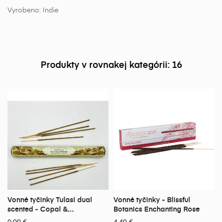
Vyrobeno: Indie
Produkty v rovnakej kategórii: 16
Vonné tyčinky Tulasi dual
Vonné tyčinky - Blissful
scented - Copal &
Botanics Enchanting Rose
Sandalwood
0,99 €
4,49 €