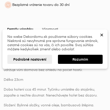
Bezplatné vrátenie tovaru do 30 dní
×
×
Vytvoriť zoznam želaní
Prihlásiť sa
Detaily výrobku
Vlastnosti
×
×
Moje zoznamy želaní
Názov zoznamu želaní
Musíte byť prihlásený, aby ste si mohli výrobky uložiť do
Na webe Dekordomu.sk používame súbory cookies.
Niektoré sú nevyhnutné pre správne fungovanie stránok,
svojho zoznamu želaní.
Kvalitní indické vonné tyčinky s vůní Patchouli.
ostatné cookies sú na vás, či ich povolíte. Svoj súhlas
Vytvoriť nový zoznam
môžete kedykoľvek zmeniť alebo odvolať.
add_circle_outline
Pačuli olej má silnou, mírně sladkou, opojnou vůni.
Je popsán
tak, že má tmavý, pižmově zemitý aroma profil, připomínající
Prihlásiť sa
Zrušiť
Podrobné nastavení
Rozumím
Vytvoriť zoznam želaní
Zrušiť
vlhkou půdu.
Slavnostní vůně, kterou musíte mít.
Tato silná vůně
udržuje vůni domova bez ohledu na počet hostů.
Délka 23cm
Doba hoření cca 45 minut. Tyčinku umístěte do stojánku,
zapalte a nechte doutnat. Nenechávejte hořet bez dozoru.
Složení: Bylinné složky, vonné oleje, bambusová štěpina.