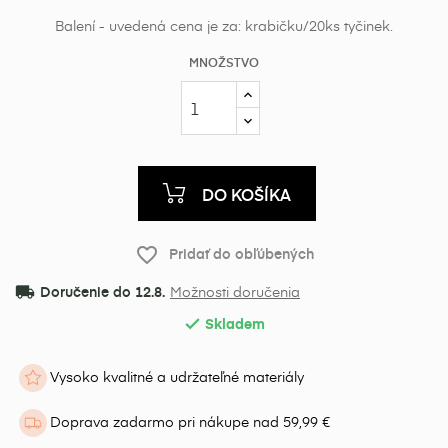
Balení - uvedená cena je za: krabičku/20ks tyčinek.
MNOŽSTVO
DO KOŠÍKA
favorite_border
Pridať do obľúbených
local_shipping
Doručenie do 12.8.
Možnosti doručenia
Skladem

Vysoko kvalitné a udržateľné materiály
Doprava zadarmo pri nákupe nad 59,99 €