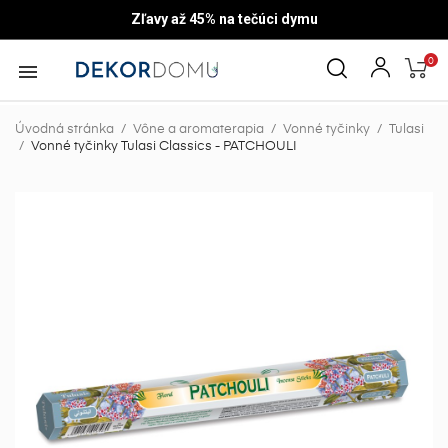
Zľavy až 45% na tečúci dym
u
0

Úvodná stránka
Vône a aromaterapia
Vonné tyčinky
Tulasi
Vonné tyčinky Tulasi Classics - PATCHOULI